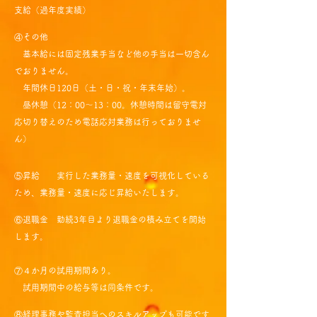
支給（過年度実績）
④その他
基本給には固定残業手当など他の手当は一切含ん
でおりません。​​
年間休日120日（土・日・祝・年末年始）。
昼休憩（12：00～13：00。休憩時間は留守電対
応切り替えのため電話応対業務は行っておりませ
ん）
⑤昇給 実行した業務量・速度を可視化している
ため、業務量・速度に応じ昇給いたします。
⑥退職金 勤続3年目より退職金の積み立てを開始
します。
⑦４か月の試用期間あり。
​ 試用期間中の給与等は同条件です。
⑧経理事務や監査担当へのスキルアップも可能です