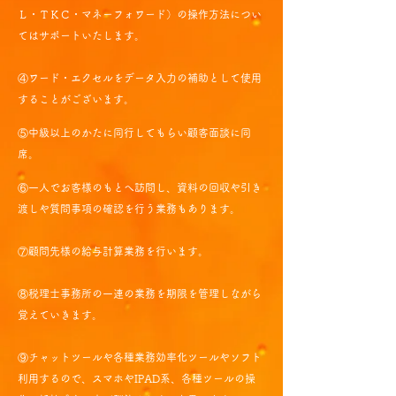
Ｌ・ＴＫＣ・マネーフォワード）の操作方法につい
てはサポ
ートいたします。
④ワード・エクセルをデータ入力の補助として使用
することがございます。
⑤中級以上のかた
に同行してもらい顧客面談に同
席。
⑥一人で
お客様のもとへ訪問し、資料の回収や引き
渡しや質問事項の確認を行う業務もあります。
​⑦顧問先様の給与計算業務を行います。
⑧税理士事務所の一連の業務を期限を管理し
ながら
覚えていきます。
⑨チャットツールや各種業務効率化ツールやソフト
利用するので、スマホやIPAD系、各種ツールの操