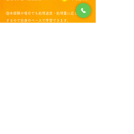
⑨未経験の場合でも処理速度・処理量に応じて昇給
するので自身のペースで学習できます。
自身での学習を重ね早期にスキルアップを重ね自
身の単価を上げていくのも、ゆっくり経験を積み長
く細く走るも自身のペースになります。
応募条件
①学歴不問。
②ＰＣ操作（エクセル・ワード）が問題なく行える
方。
③物や人に対して、どうなる？どういう気持ち？と
いった事の想像力を働かせることのできる方。
④好奇心・向上心のある方。