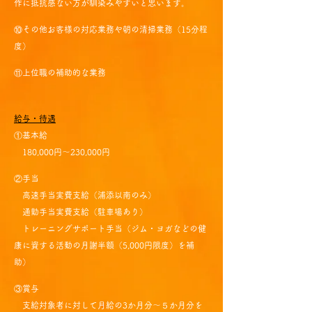
作に抵抗感ない方が馴
染みやすいと思います。
⑩そ
の他お客様の対応業務や朝の清掃業務（15分程
度）
⑪上位職の補助的な業務
給与・待遇
①基本給
180,000円～230,000円
②手当
高速手当実費支給（浦添以南のみ）
通勤手当実費支給（駐車場あり）
トレーニングサポート手当（ジム・ヨガなどの健
康に資する活動の月謝半額（5,000円限度）を補
助）
③賞与
支給対象者に対して月給の3か月分～５か月分を