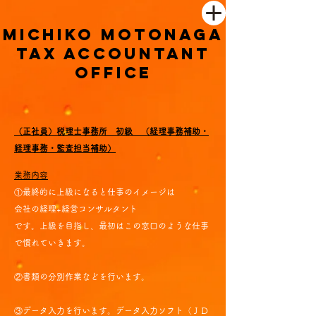
michiko motonaga
t
ax accountant
office
（正社員）税理士事務所 初級 （経理事務補助・
経理事務・監査担当補助）
業務内容
①最終的に上級になると仕事のイメージは
会社の経理+経営コンサルタント
です。上級を目指し、最初はこの窓口のような仕事
で慣れていきます。
②書類の分別作業などを行います。
③データ入力を行います。データ入力ソフト（ＪＤ